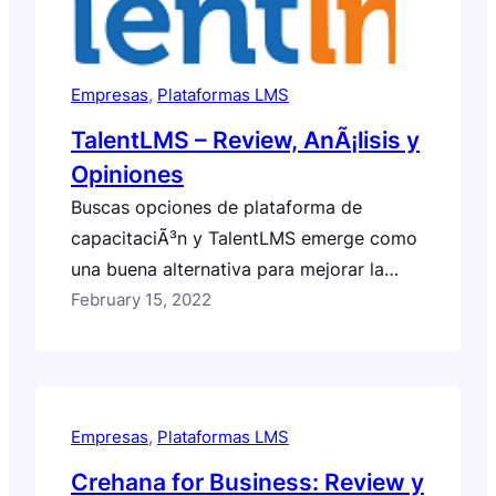
Empresas
, 
Plataformas LMS
TalentLMS – Review, AnÃ¡lisis y
Opiniones
Buscas opciones de plataforma de
capacitaciÃ³n y TalentLMS emerge como
una buena alternativa para mejorar la
productividad y los resultados que
February 15, 2022
entrega tu equipo de trabajo. Pero,
quieres saber si es realmente lo que
estÃ¡s necesitando en este preciso
momento para tu team. Â¡Bien hecho! Has
Empresas
, 
Plataformas LMS
llegado a la review de TalentLMS donde
Crehana for Business: Review y
lo descubrirÃ¡s.…