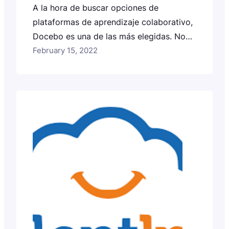
A la hora de buscar opciones de
plataformas de aprendizaje colaborativo,
Docebo es una de las más elegidas. No
solo es de los sistemas de gestión de
February 15, 2022
aprendizaje más premiados sino que,
además, es uno de los softwares más
utilizados para la capacitación del
personal. Aún así, ¿es lo que estás
necesitando para desarrollar tus…