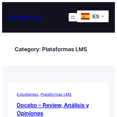
Skip
to
ES
EdtechReview
content
Category:
Plataformas LMS
Estudiantes
, 
Plataformas LMS
Docebo – Review, Análisis y
Opiniones