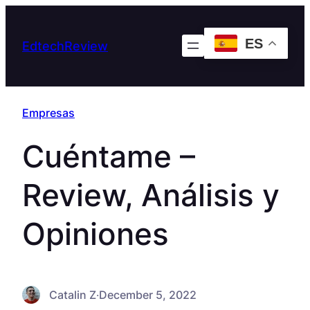
Skip
to
ES
EdtechReview
content
Empresas
Cuéntame –
Review, Análisis y
Opiniones
Catalin Z
·
December 5, 2022